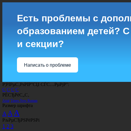
Есть проблемы с допо
образованием детей? С
и секции?
Написать о проблеме
Р¦РІРµС‚РѕРІР°СЏ СЃС…РµРјР°:
C
C
C
C
РЁСЂРёС„С‚
Arial
Times New Roman
Размер шрифта
A
A
A
РљРµСЂРЅРёРЅРі
1
2
3