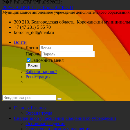
Р�Р·РѕР±СЂР°Р¶РµРЅРёСЏ:
РћР±С‹С‡РЅР°СЏ РІРµСЂСЃРёСЏ
Муниципальное автономное учреждение дополнительного образования «
309 210, Белгородская область, Корочанский муниципальн
+7 (47 231) 5 55 70
korocha_ddt@mail.ru
Войти
Логин
Пароль
Запомнить меня
Войти
Забыли пароль?
Регистрация
Главная
Главная
Охрана труда
Сведения об учреждении
Сведения об учреждении
Основные сведения
Структура и органы управления