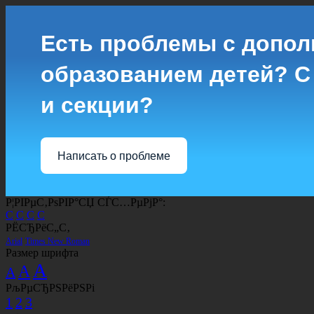
Есть проблемы с допо
образованием детей? С
и секции?
Написать о проблеме
Р¦РІРµС‚РѕРІР°СЏ СЃС…РµРјР°:
C
C
C
C
РЁСЂРёС„С‚
Arial
Times New Roman
Размер шрифта
A
A
A
РљРµСЂРЅРёРЅРі
1
2
3