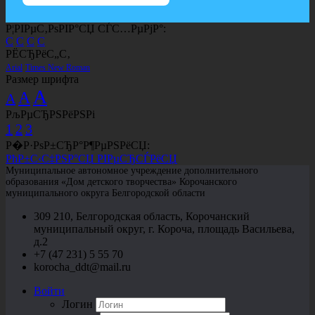
Р¦РІРµС‚РѕРІР°СЏ СЃС…РµРјР°:
C
C
C
C
РЁСЂРёС„С‚
Arial
Times New Roman
Размер шрифта
A
A
A
РљРµСЂРЅРёРЅРі
1
2
3
Р�Р·РѕР±СЂР°Р¶РµРЅРёСЏ:
РћР±С‹С‡РЅР°СЏ РІРµСЂСЃРёСЏ
Муниципальное автономное учреждение дополнительного
образования «Дом детского творчества» Корочанского
муниципального округа Белгородской области
309 210, Белгородская область, Корочанский
муниципальный округ, г. Короча, площадь Васильева,
д.2
+7 (47 231) 5 55 70
korocha_ddt@mail.ru
Войти
Логин