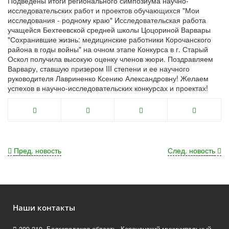
Подведены итоги регионального симпозиума научно-
исследовательских работ и проектов обучающихся "Мои
исследования - родному краю" Исследовательская работа
учащейся Бехтеевской средней школы Цоцориной Варвары
"Сохранившие жизнь: медицинские работники Корочанского
района в годы войны" на очном этапе Конкурса в г. Старый
Оскол получила высокую оценку членов жюри. Поздравляем
Варвару, ставшую призером III степени и ее научного
руководителя Лавриненко Ксению Александровну! Желаем
успехов в научно-исследовательских конкурсах и проектах!
Пред. новость
След. новость
Наши контакты