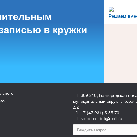
нительным
Решаем вме
записью в кружки
льного
309 210, Белгородская обла
ого
муниципальный округ, г. Короч
д.2
+7 (47 231) 5 55 70
korocha_ddt@mail.ru