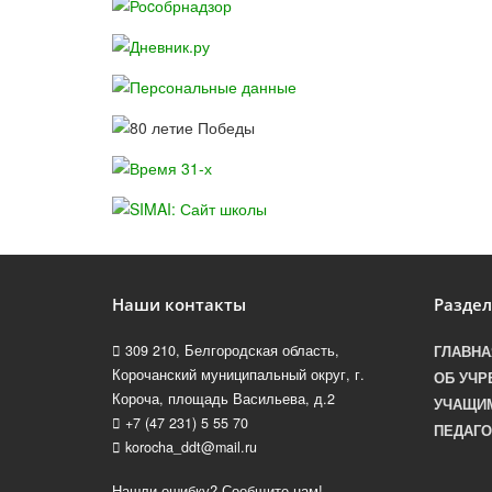
Наши контакты
Разде
309 210, Белгородская область,
ГЛАВНА
Корочанский муниципальный округ, г.
ОБ УЧР
Короча, площадь Васильева, д.2
УЧАЩИ
+7 (47 231) 5 55 70
ПЕДАГО
korocha_ddt@mail.ru
Нашли ошибку? Сообщите нам!