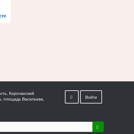
сте
сть, Корочанский
Войти
а, площадь Васильева,