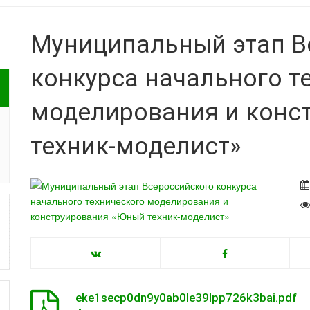
Муниципальный этап В
конкурса начального т
моделирования и конс
техник-моделист»
eke1secp0dn9y0ab0le39lpp726k3bai.pdf