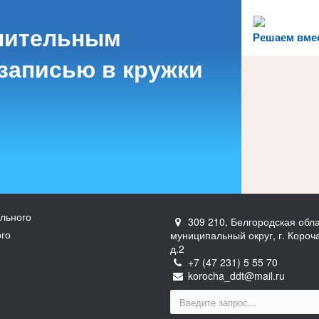
нительным
Решаем вме
записью в кружки
льного
309 210, Белгородская обла
ого
муниципальный округ, г. Короч
д.2
+7 (47 231) 5 55 70
korocha_ddt@mail.ru