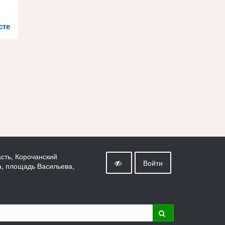
сте
сть, Корочанский
Войти
а, площадь Васильева,