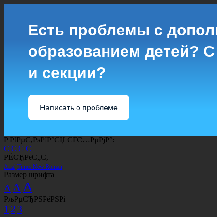
Есть проблемы с допо
образованием детей? С
и секции?
Написать о проблеме
Р¦РІРµС‚РѕРІР°СЏ СЃС…РµРјР°:
C
C
C
C
РЁСЂРёС„С‚
Arial
Times New Roman
Размер шрифта
A
A
A
РљРµСЂРЅРёРЅРі
1
2
3