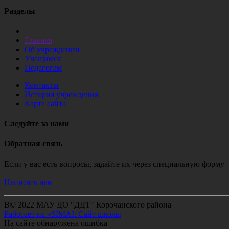
Разделы
Главная
Об учреждении
Учащимся
Педагогам
Контакты
История учреждения
Карта сайта
Следуйте за нами
Обратная связь
Если у вас есть вопросы, задайте их через специальную форму
Написать нам
В© 2022 МАУ ДО "ДДТ" Корочанского района
Работает на «SIMAI: Сайт школы
На сайте обнаружена ошибка