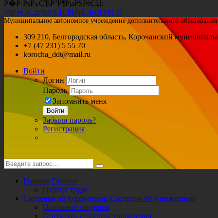
Р�Р·РѕР±СЂР°Р¶РµРЅРёСЏ:
РћР±С‹С‡РЅР°СЏ РІРµСЂСЃРёСЏ
Муниципальное автономное учреждение дополнительного образования «
309 210, Белгородская область, Корочанский муниципальн
+7 (47 231) 5 55 70
korocha_ddt@mail.ru
Войти
Логин
Пароль
Запомнить меня
Войти
Забыли пароль?
Регистрация
Главная
Главная
Охрана труда
Сведения об учреждении
Сведения об учреждении
Основные сведения
Структура и органы управления