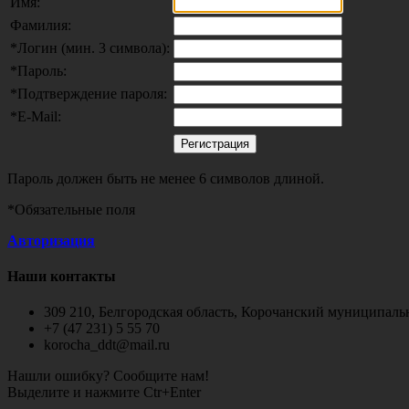
Имя:
Фамилия:
*
Логин (мин. 3 символа):
*
Пароль:
*
Подтверждение пароля:
*
E-Mail:
Пароль должен быть не менее 6 символов длиной.
*
Обязательные поля
Авторизация
Наши контакты
309 210, Белгородская область, Корочанский муниципальн
+7 (47 231) 5 55 70
korocha_ddt@mail.ru
Нашли ошибку? Сообщите нам!
Выделите и нажмите Ctr+Enter