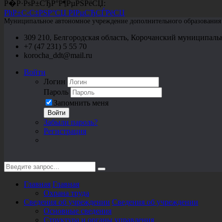
Р�Р·РѕР±СЂР°Р¶РµРЅРёСЏ:
РћР±С‹С‡РЅР°СЏ РІРµСЂСЃРёСЏ
Муниципальное автономное учреждение дополнительного образования «
309 210, Белгородская область, Корочанский муниципальн
+7 (47 231) 5 55 70
korocha_ddt@mail.ru
Войти
Логин
Пароль
Запомнить меня
Войти
Забыли пароль?
Регистрация
Главная
Главная
Охрана труда
Сведения об учреждении
Сведения об учреждении
Основные сведения
Структура и органы управления