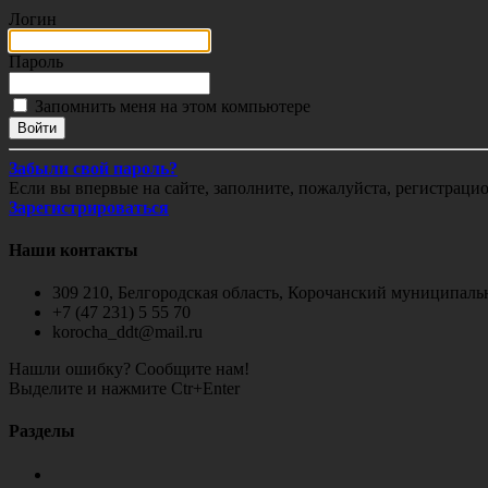
Логин
Пароль
Запомнить меня на этом компьютере
Забыли свой пароль?
Если вы впервые на сайте, заполните, пожалуйста, регистраци
Зарегистрироваться
Наши контакты
309 210, Белгородская область, Корочанский муниципальн
+7 (47 231) 5 55 70
korocha_ddt@mail.ru
Нашли ошибку? Сообщите нам!
Выделите и нажмите Ctr+Enter
Разделы