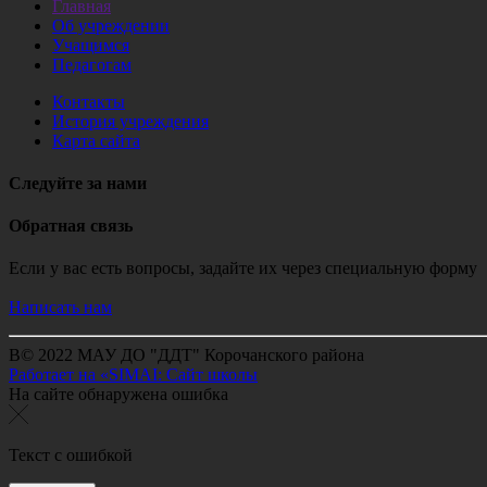
Главная
Об учреждении
Учащимся
Педагогам
Контакты
История учреждения
Карта сайта
Следуйте за нами
Обратная связь
Если у вас есть вопросы, задайте их через специальную форму
Написать нам
В© 2022 МАУ ДО "ДДТ" Корочанского района
Работает на «SIMAI: Сайт школы
На сайте обнаружена ошибка
Текст с ошибкой