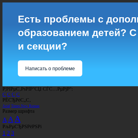
Есть проблемы с допо
образованием детей? С
и секции?
Написать о проблеме
Р¦РІРµС‚РѕРІР°СЏ СЃС…РµРјР°:
C
C
C
C
РЁСЂРёС„С‚
Arial
Times New Roman
Размер шрифта
A
A
A
РљРµСЂРЅРёРЅРі
1
2
3